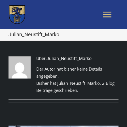
Zum
Inhalt
Toggl
springen
Navig
Julian_Neustift_Marko
Startseite
Aktuelles
Über Julian_Neustift_Marko
Der Autor hat bisher keine Details
Freizeit und Tourismus
angegeben.
Bisher hat Julian_Neustift_Marko, 2 Blog
Beiträge geschrieben.
Gemeinde
Kontakt