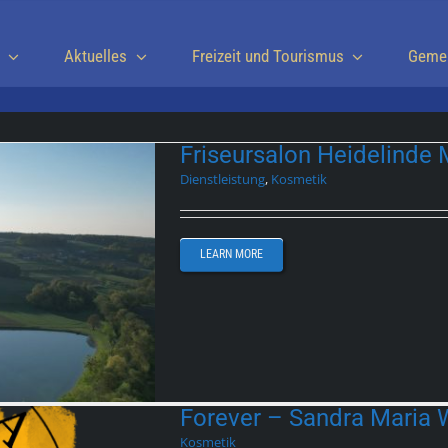
Aktuelles
Freizeit und Tourismus
Geme
Friseursalon Heidelinde 
Dienstleistung
,
Kosmetik
LEARN MORE
Forever – Sandra Maria 
Kosmetik